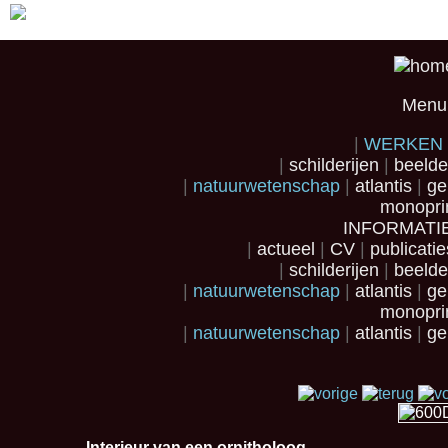
Menu
WERKEN
schilderijen
beeld
natuurwetenschap
atlantis
ge
monopri
INFORMATI
actueel
CV
publicati
schilderijen
beeld
natuurwetenschap
atlantis
ge
monopri
natuurwetenschap
atlantis
ge
Interieur van een ornitholoog