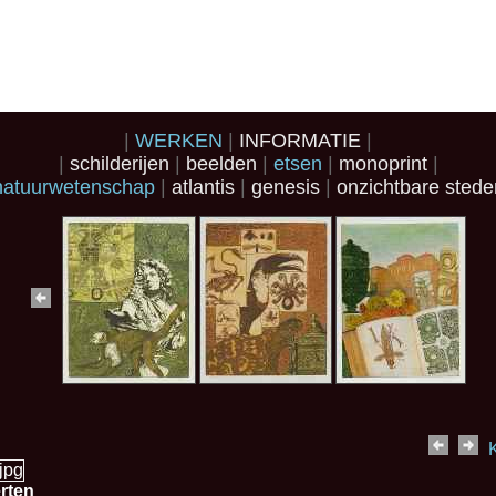
WERKEN
INFORMATIE
schilderijen
beelden
etsen
monoprint
natuurwetenschap
atlantis
genesis
onzichtbare sted
K
rten